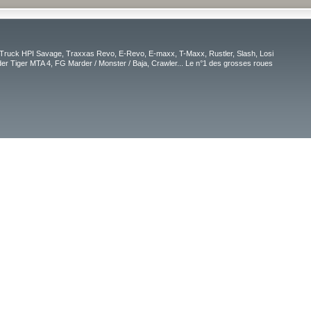
Truck HPI Savage, Traxxas Revo, E-Revo, E-maxx, T-Maxx, Rustler, Slash, Losi
r Tiger MTA 4, FG Marder / Monster / Baja, Crawler... Le n°1 des grosses roues