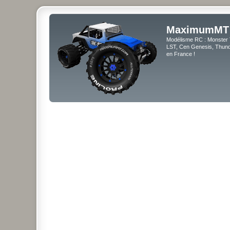
MaximumMT
Modélisme RC : Monster 
LST, Cen Genesis, Thunde
en France !