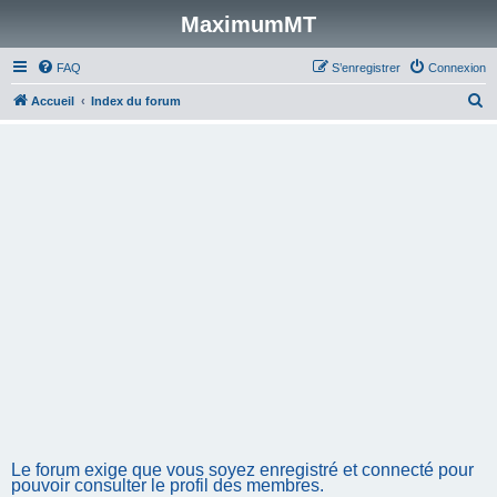
MaximumMT
FAQ
S’enregistrer
Connexion
R
Accueil
Index du forum
e
c
h
e
r
c
h
e
r
Le forum exige que vous soyez enregistré et connecté pour
pouvoir consulter le profil des membres.