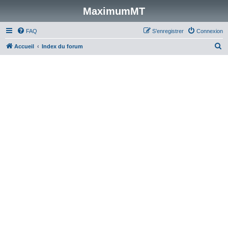
MaximumMT
FAQ
S’enregistrer
Connexion
R
Accueil
Index du forum
e
c
h
e
r
c
h
e
r