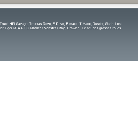
Truck HPI Savage, Traxxas Revo, E-Revo, E-maxx, T-Maxx, Rustler, Slash, Losi
r Tiger MTA 4, FG Marder / Monster / Baja, Crawler... Le n°1 des grosses roues