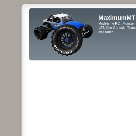
MaximumMT
Modélisme RC : Monster 
LST, Cen Genesis, Thunde
en France !