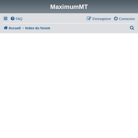
MaximumMT
FAQ
S’enregistrer
Connexion
R
Accueil
Index du forum
e
c
h
e
r
c
h
e
r