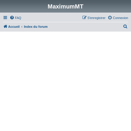
MaximumMT
FAQ
S’enregistrer
Connexion
R
Accueil
Index du forum
e
c
h
e
r
c
h
e
r