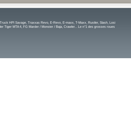
Truck HPI Savage, Traxxas Revo, E-Revo, E-maxx, T-Maxx, Rustler, Slash, Losi
r Tiger MTA 4, FG Marder / Monster / Baja, Crawler... Le n°1 des grosses roues