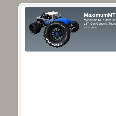
MaximumMT
Modélisme RC : Monster 
LST, Cen Genesis, Thunde
en France !