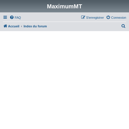
MaximumMT
FAQ
S’enregistrer
Connexion
R
Accueil
Index du forum
e
c
h
e
r
c
h
e
r