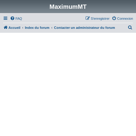
MaximumMT
FAQ
S’enregistrer
Connexion
R
Accueil
Index du forum
Contacter un administrateur du forum
e
c
h
e
r
c
h
e
r