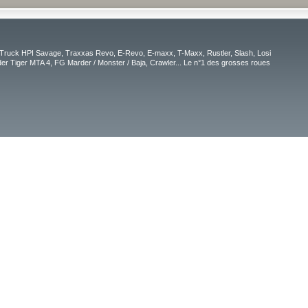
Truck HPI Savage, Traxxas Revo, E-Revo, E-maxx, T-Maxx, Rustler, Slash, Losi
r Tiger MTA 4, FG Marder / Monster / Baja, Crawler... Le n°1 des grosses roues