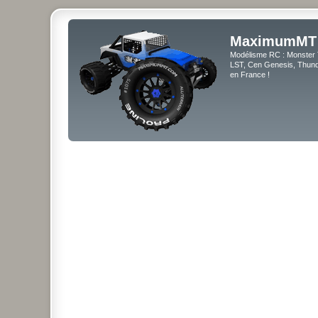
MaximumMT
Modélisme RC : Monster 
LST, Cen Genesis, Thunde
en France !