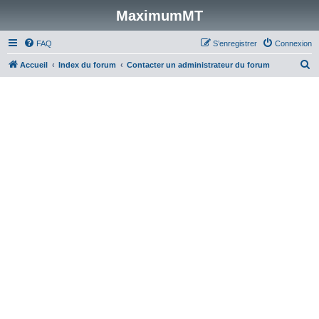
MaximumMT
FAQ
S’enregistrer
Connexion
R
Accueil
Index du forum
Contacter un administrateur du forum
e
c
h
e
r
c
h
e
r