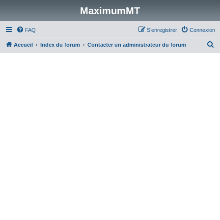
MaximumMT
FAQ
S’enregistrer
Connexion
R
Accueil
Index du forum
Contacter un administrateur du forum
e
c
h
e
r
c
h
e
r