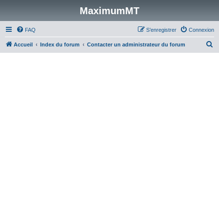
MaximumMT
FAQ
S’enregistrer
Connexion
R
Accueil
Index du forum
Contacter un administrateur du forum
e
c
h
e
r
c
h
e
r