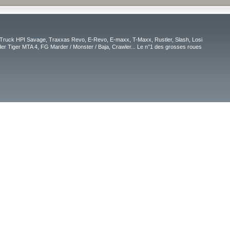
Truck HPI Savage, Traxxas Revo, E-Revo, E-maxx, T-Maxx, Rustler, Slash, Losi
r Tiger MTA 4, FG Marder / Monster / Baja, Crawler... Le n°1 des grosses roues