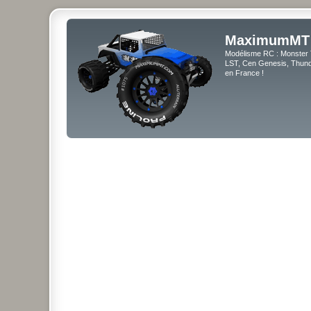
MaximumMT
Modélisme RC : Monster 
LST, Cen Genesis, Thunde
en France !