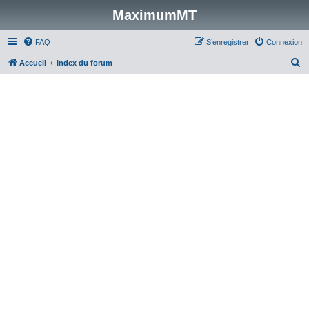
MaximumMT
FAQ
S’enregistrer
Connexion
R
Accueil
Index du forum
e
c
h
e
r
c
h
e
r