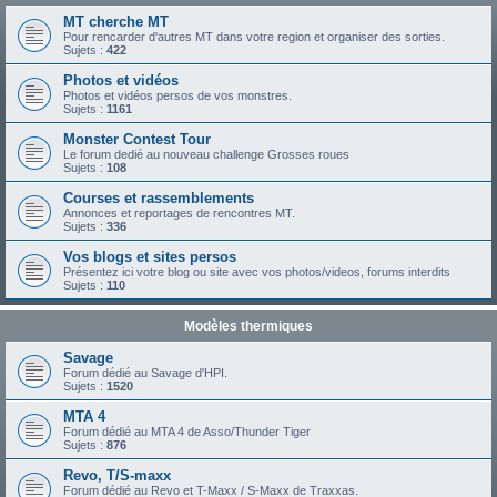
MT cherche MT
Pour rencarder d'autres MT dans votre region et organiser des sorties.
Sujets :
422
Photos et vidéos
Photos et vidéos persos de vos monstres.
Sujets :
1161
Monster Contest Tour
Le forum dedié au nouveau challenge Grosses roues
Sujets :
108
Courses et rassemblements
Annonces et reportages de rencontres MT.
Sujets :
336
Vos blogs et sites persos
Présentez ici votre blog ou site avec vos photos/videos, forums interdits
Sujets :
110
Modèles thermiques
Savage
Forum dédié au Savage d'HPI.
Sujets :
1520
MTA 4
Forum dédié au MTA 4 de Asso/Thunder Tiger
Sujets :
876
Revo, T/S-maxx
Forum dédié au Revo et T-Maxx / S-Maxx de Traxxas.