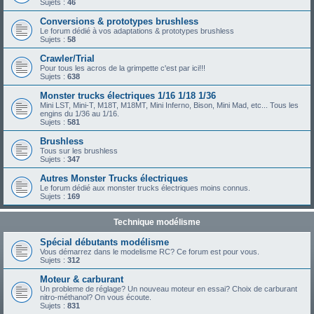
Sujets :
46
Conversions & prototypes brushless
Le forum dédié à vos adaptations & prototypes brushless
Sujets :
58
Crawler/Trial
Pour tous les acros de la grimpette c'est par ici!!!
Sujets :
638
Monster trucks électriques 1/16 1/18 1/36
Mini LST, Mini-T, M18T, M18MT, Mini Inferno, Bison, Mini Mad, etc... Tous les
engins du 1/36 au 1/16.
Sujets :
581
Brushless
Tous sur les brushless
Sujets :
347
Autres Monster Trucks électriques
Le forum dédié aux monster trucks électriques moins connus.
Sujets :
169
Technique modélisme
Spécial débutants modélisme
Vous démarrez dans le modelisme RC? Ce forum est pour vous.
Sujets :
312
Moteur & carburant
Un probleme de réglage? Un nouveau moteur en essai? Choix de carburant
nitro-méthanol? On vous écoute.
Sujets :
831