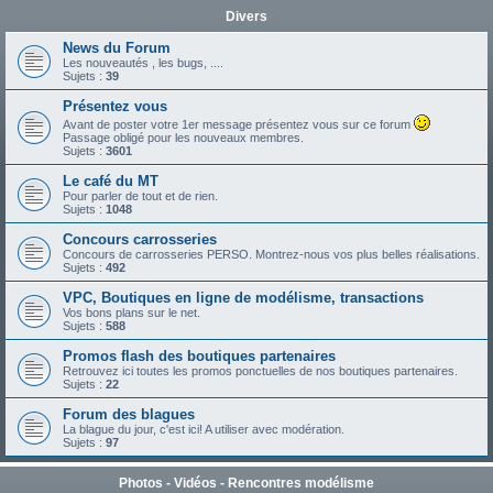
Divers
News du Forum
Les nouveautés , les bugs, ....
Sujets :
39
Présentez vous
Avant de poster votre 1er message présentez vous sur ce forum
Passage obligé pour les nouveaux membres.
Sujets :
3601
Le café du MT
Pour parler de tout et de rien.
Sujets :
1048
Concours carrosseries
Concours de carrosseries PERSO. Montrez-nous vos plus belles réalisations.
Sujets :
492
VPC, Boutiques en ligne de modélisme, transactions
Vos bons plans sur le net.
Sujets :
588
Promos flash des boutiques partenaires
Retrouvez ici toutes les promos ponctuelles de nos boutiques partenaires.
Sujets :
22
Forum des blagues
La blague du jour, c'est ici! A utiliser avec modération.
Sujets :
97
Photos - Vidéos - Rencontres modélisme