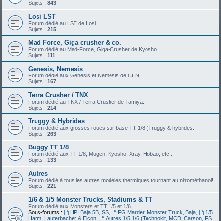
Sujets :
843
Losi LST
Forum dédié au LST de Losi.
Sujets :
215
Mad Force, Giga crusher & co.
Forum dédié au Mad-Force, Giga-Crusher de Kyosho.
Sujets :
111
Genesis, Nemesis
Forum dédié aux Genesis et Nemesis de CEN.
Sujets :
167
Terra Crusher / TNX
Forum dédié au TNX / Terra Crusher de Tamiya.
Sujets :
214
Truggy & Hybrides
Forum dédié aux grosses roues sur base TT 1/8 (Truggy & hybrides.
Sujets :
263
Buggy TT 1/8
Forum dédié aux TT 1/8, Mugen, Kyosho, Xray, Hobao, etc...
Sujets :
133
Autres
Forum dédié à tous les autres modèles thermiques tournant au nitrométhanol!
Sujets :
221
1/6 & 1/5 Monster Trucks, Stadiums & TT
Forum dédié aux Monsters et TT 1/5 et 1/6.
Sous-forums :
HPI Baja 5B, SS
,
FG Marder, Monster Truck, Baja
,
1/5
Harm, Lauterbacher & Elcon
,
Autres 1/5 1/6 (Technokit, MCD, Carson, FS