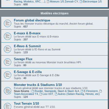
Racing, Modelco, XRC, ...)
,
Moteurs 1/5 Zenoah CY
,
Electronique 1/5
Sujets :
600
Modèles electriques
Forum global électrique
Tous les monster trucks électrique du marché. Ancien forum global.
Sujets :
657
E-maxx & B-maxx
Le forum dédié aux E-maxx & B-maxx
Sujets :
207
E-Revo & Summit
Le forum dédié à l'E-Revo et au Summit
Sujets :
133
Savage Flux
Le forum dédié au nouveau Monster truck brushless HPI.
Sujets :
80
E-Savage & E-zilla
Le forum dédié aux E-Savage & E-Zilla
Sujets :
40
Monster trucks & Stadiums 1/10
Forum général dédié aux monster trucks et aux stadiums 1/10
Sous-forums :
Rustler, Stampede, Slash & Slash 4x4
,
E-Firestorm
,
Team Associated T4
,
Losi XXT
,
Autres (Seben Racing, Himoto, etc)
Sujets :
124
Tout Terrain 1/10
Forums général dédié aux TT 1/10.