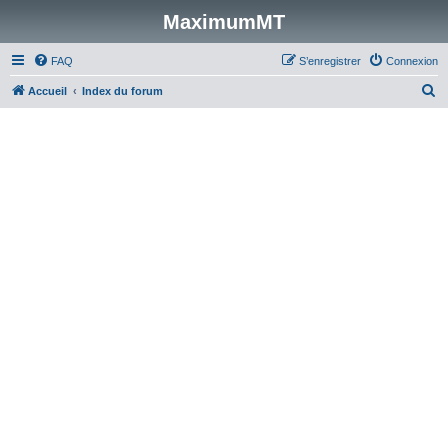
MaximumMT
FAQ
S’enregistrer
Connexion
R
Accueil
Index du forum
e
c
h
e
r
c
h
e
r