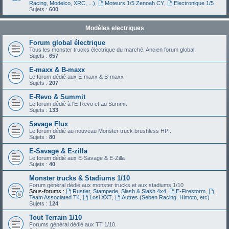
Racing, Modelco, XRC, ...)
,
Moteurs 1/5 Zenoah CY
,
Electronique 1/5
Sujets :
600
Modèles electriques
Forum global électrique
Tous les monster trucks électrique du marché. Ancien forum global.
Sujets :
657
E-maxx & B-maxx
Le forum dédié aux E-maxx & B-maxx
Sujets :
207
E-Revo & Summit
Le forum dédié à l'E-Revo et au Summit
Sujets :
133
Savage Flux
Le forum dédié au nouveau Monster truck brushless HPI.
Sujets :
80
E-Savage & E-zilla
Le forum dédié aux E-Savage & E-Zilla
Sujets :
40
Monster trucks & Stadiums 1/10
Forum général dédié aux monster trucks et aux stadiums 1/10
Sous-forums :
Rustler, Stampede, Slash & Slash 4x4
,
E-Firestorm
,
Team Associated T4
,
Losi XXT
,
Autres (Seben Racing, Himoto, etc)
Sujets :
124
Tout Terrain 1/10
Forums général dédié aux TT 1/10.