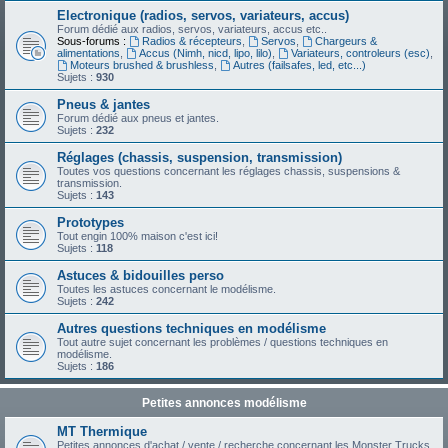
Electronique (radios, servos, variateurs, accus)
Forum dédié aux radios, servos, variateurs, accus etc..
Sous-forums :
Radios & récepteurs
,
Servos
,
Chargeurs &
alimentations
,
Accus (Nimh, nicd, lipo, lilo)
,
Variateurs, controleurs (esc)
,
Moteurs brushed & brushless
,
Autres (failsafes, led, etc...)
Sujets :
930
Pneus & jantes
Forum dédié aux pneus et jantes.
Sujets :
232
Réglages (chassis, suspension, transmission)
Toutes vos questions concernant les réglages chassis, suspensions &
transmission.
Sujets :
143
Prototypes
Tout engin 100% maison c'est ici!
Sujets :
118
Astuces & bidouilles perso
Toutes les astuces concernant le modélisme.
Sujets :
242
Autres questions techniques en modélisme
Tout autre sujet concernant les problèmes / questions techniques en
modélisme.
Sujets :
186
Petites annonces modélisme
MT Thermique
Petites annonces d'achat / vente / recherche concernant les Monster Trucks