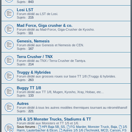
Sujets :
843
Losi LST
Forum dédié au LST de Losi.
Sujets :
215
Mad Force, Giga crusher & co.
Forum dédié au Mad-Force, Giga-Crusher de Kyosho.
Sujets :
111
Genesis, Nemesis
Forum dédié aux Genesis et Nemesis de CEN.
Sujets :
167
Terra Crusher / TNX
Forum dédié au TNX / Terra Crusher de Tamiya.
Sujets :
214
Truggy & Hybrides
Forum dédié aux grosses roues sur base TT 1/8 (Truggy & hybrides.
Sujets :
263
Buggy TT 1/8
Forum dédié aux TT 1/8, Mugen, Kyosho, Xray, Hobao, etc...
Sujets :
133
Autres
Forum dédié à tous les autres modèles thermiques tournant au nitrométhanol!
Sujets :
221
1/6 & 1/5 Monster Trucks, Stadiums & TT
Forum dédié aux Monsters et TT 1/5 et 1/6.
Sous-forums :
HPI Baja 5B, SS
,
FG Marder, Monster Truck, Baja
,
1/5
Harm, Lauterbacher & Elcon
,
Autres 1/5 1/6 (Technokit, MCD, Carson, FS