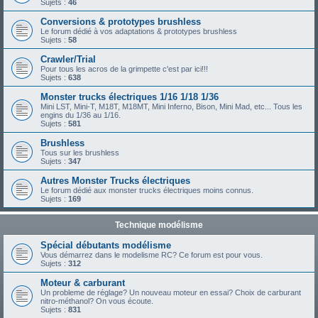
Sujets :
46
Conversions & prototypes brushless
Le forum dédié à vos adaptations & prototypes brushless
Sujets :
58
Crawler/Trial
Pour tous les acros de la grimpette c'est par ici!!!
Sujets :
638
Monster trucks électriques 1/16 1/18 1/36
Mini LST, Mini-T, M18T, M18MT, Mini Inferno, Bison, Mini Mad, etc... Tous les
engins du 1/36 au 1/16.
Sujets :
581
Brushless
Tous sur les brushless
Sujets :
347
Autres Monster Trucks électriques
Le forum dédié aux monster trucks électriques moins connus.
Sujets :
169
Technique modélisme
Spécial débutants modélisme
Vous démarrez dans le modelisme RC? Ce forum est pour vous.
Sujets :
312
Moteur & carburant
Un probleme de réglage? Un nouveau moteur en essai? Choix de carburant
nitro-méthanol? On vous écoute.
Sujets :
831