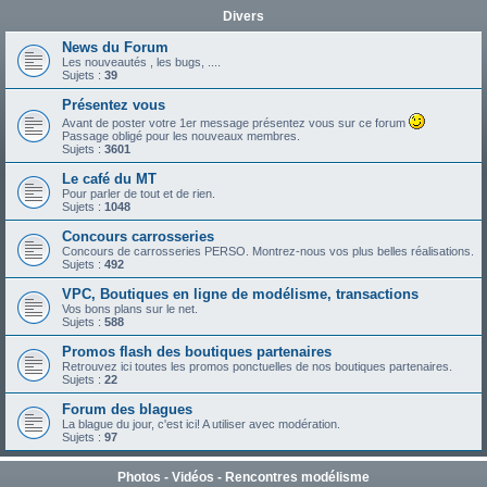
Divers
News du Forum
Les nouveautés , les bugs, ....
Sujets :
39
Présentez vous
Avant de poster votre 1er message présentez vous sur ce forum
Passage obligé pour les nouveaux membres.
Sujets :
3601
Le café du MT
Pour parler de tout et de rien.
Sujets :
1048
Concours carrosseries
Concours de carrosseries PERSO. Montrez-nous vos plus belles réalisations.
Sujets :
492
VPC, Boutiques en ligne de modélisme, transactions
Vos bons plans sur le net.
Sujets :
588
Promos flash des boutiques partenaires
Retrouvez ici toutes les promos ponctuelles de nos boutiques partenaires.
Sujets :
22
Forum des blagues
La blague du jour, c'est ici! A utiliser avec modération.
Sujets :
97
Photos - Vidéos - Rencontres modélisme