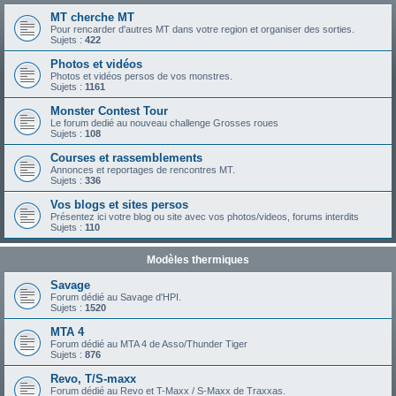
MT cherche MT
Pour rencarder d'autres MT dans votre region et organiser des sorties.
Sujets :
422
Photos et vidéos
Photos et vidéos persos de vos monstres.
Sujets :
1161
Monster Contest Tour
Le forum dedié au nouveau challenge Grosses roues
Sujets :
108
Courses et rassemblements
Annonces et reportages de rencontres MT.
Sujets :
336
Vos blogs et sites persos
Présentez ici votre blog ou site avec vos photos/videos, forums interdits
Sujets :
110
Modèles thermiques
Savage
Forum dédié au Savage d'HPI.
Sujets :
1520
MTA 4
Forum dédié au MTA 4 de Asso/Thunder Tiger
Sujets :
876
Revo, T/S-maxx
Forum dédié au Revo et T-Maxx / S-Maxx de Traxxas.