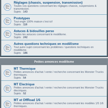
Réglages (chassis, suspension, transmission)
Toutes vos questions concernant les réglages chassis, suspensions &
transmission.
Sujets :
143
Prototypes
Tout engin 100% maison c'est ici!
Sujets :
118
Astuces & bidouilles perso
Toutes les astuces concernant le modélisme.
Sujets :
242
Autres questions techniques en modélisme
Tout autre sujet concernant les problèmes / questions techniques en
modélisme.
Sujets :
186
Petites annonces modélisme
MT Thermique
Petites annonces d'achat / vente / recherche concernant les Monster Trucks
thermiques.
Sujets :
54
MT Electrique
Petites annonces d'achat / vente / recherche concernant les Monster Trucks
électriques.
Sujets :
52
MT et OffRoad 1/6
Petites annonces d'achat / vente / recherche concernant les modèles 1/5 1/6
thermiques.