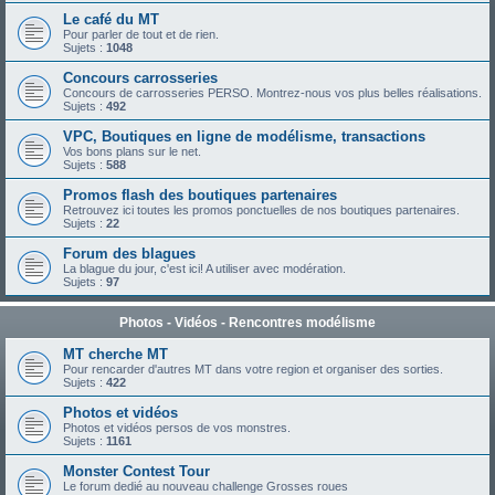
Le café du MT
Pour parler de tout et de rien.
Sujets :
1048
Concours carrosseries
Concours de carrosseries PERSO. Montrez-nous vos plus belles réalisations.
Sujets :
492
VPC, Boutiques en ligne de modélisme, transactions
Vos bons plans sur le net.
Sujets :
588
Promos flash des boutiques partenaires
Retrouvez ici toutes les promos ponctuelles de nos boutiques partenaires.
Sujets :
22
Forum des blagues
La blague du jour, c'est ici! A utiliser avec modération.
Sujets :
97
Photos - Vidéos - Rencontres modélisme
MT cherche MT
Pour rencarder d'autres MT dans votre region et organiser des sorties.
Sujets :
422
Photos et vidéos
Photos et vidéos persos de vos monstres.
Sujets :
1161
Monster Contest Tour
Le forum dedié au nouveau challenge Grosses roues