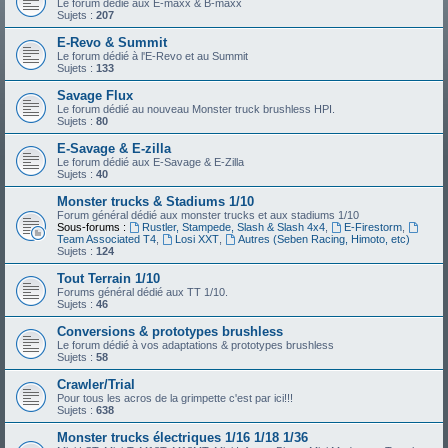
Le forum dédié aux E-maxx & B-maxx
Sujets :
207
E-Revo & Summit
Le forum dédié à l'E-Revo et au Summit
Sujets :
133
Savage Flux
Le forum dédié au nouveau Monster truck brushless HPI.
Sujets :
80
E-Savage & E-zilla
Le forum dédié aux E-Savage & E-Zilla
Sujets :
40
Monster trucks & Stadiums 1/10
Forum général dédié aux monster trucks et aux stadiums 1/10
Sous-forums :
Rustler, Stampede, Slash & Slash 4x4
,
E-Firestorm
,
Team Associated T4
,
Losi XXT
,
Autres (Seben Racing, Himoto, etc)
Sujets :
124
Tout Terrain 1/10
Forums général dédié aux TT 1/10.
Sujets :
46
Conversions & prototypes brushless
Le forum dédié à vos adaptations & prototypes brushless
Sujets :
58
Crawler/Trial
Pour tous les acros de la grimpette c'est par ici!!!
Sujets :
638
Monster trucks électriques 1/16 1/18 1/36