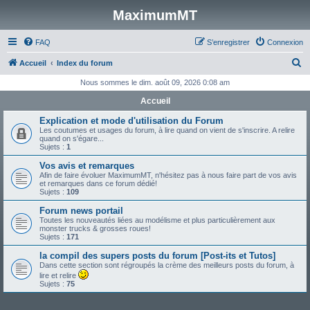
MaximumMT
FAQ
S’enregistrer
Connexion
R
Accueil
Index du forum
e
Nous sommes le dim. août 09, 2026 0:08 am
c
Accueil
h
Explication et mode d'utilisation du Forum
e
Les coutumes et usages du forum, à lire quand on vient de s'inscrire. A relire
quand on s'égare...
r
Sujets :
1
c
Vos avis et remarques
Afin de faire évoluer MaximumMT, n'hésitez pas à nous faire part de vos avis
h
et remarques dans ce forum dédié!
Sujets :
109
e
Forum news portail
r
Toutes les nouveautés liées au modélisme et plus particulièrement aux
monster trucks & grosses roues!
Sujets :
171
la compil des supers posts du forum [Post-its et Tutos]
Dans cette section sont régroupés la crème des meilleurs posts du forum, à
lire et relire
Sujets :
75