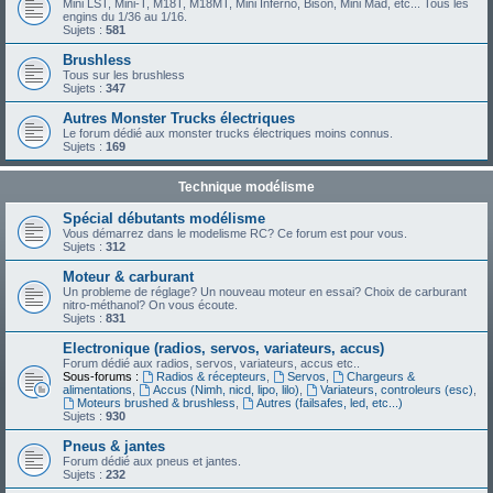
Mini LST, Mini-T, M18T, M18MT, Mini Inferno, Bison, Mini Mad, etc... Tous les
engins du 1/36 au 1/16.
Sujets :
581
Brushless
Tous sur les brushless
Sujets :
347
Autres Monster Trucks électriques
Le forum dédié aux monster trucks électriques moins connus.
Sujets :
169
Technique modélisme
Spécial débutants modélisme
Vous démarrez dans le modelisme RC? Ce forum est pour vous.
Sujets :
312
Moteur & carburant
Un probleme de réglage? Un nouveau moteur en essai? Choix de carburant
nitro-méthanol? On vous écoute.
Sujets :
831
Electronique (radios, servos, variateurs, accus)
Forum dédié aux radios, servos, variateurs, accus etc..
Sous-forums :
Radios & récepteurs
,
Servos
,
Chargeurs &
alimentations
,
Accus (Nimh, nicd, lipo, lilo)
,
Variateurs, controleurs (esc)
,
Moteurs brushed & brushless
,
Autres (failsafes, led, etc...)
Sujets :
930
Pneus & jantes
Forum dédié aux pneus et jantes.
Sujets :
232