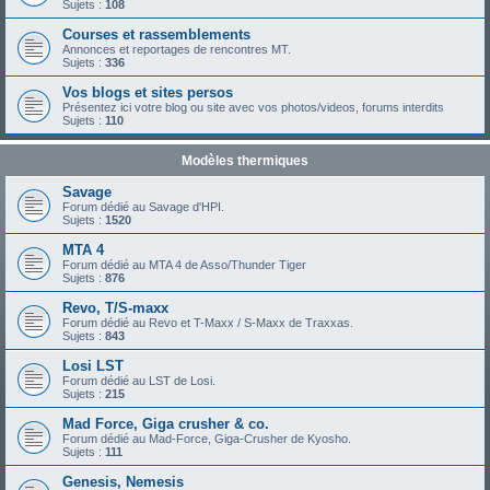
Sujets :
108
Courses et rassemblements
Annonces et reportages de rencontres MT.
Sujets :
336
Vos blogs et sites persos
Présentez ici votre blog ou site avec vos photos/videos, forums interdits
Sujets :
110
Modèles thermiques
Savage
Forum dédié au Savage d'HPI.
Sujets :
1520
MTA 4
Forum dédié au MTA 4 de Asso/Thunder Tiger
Sujets :
876
Revo, T/S-maxx
Forum dédié au Revo et T-Maxx / S-Maxx de Traxxas.
Sujets :
843
Losi LST
Forum dédié au LST de Losi.
Sujets :
215
Mad Force, Giga crusher & co.
Forum dédié au Mad-Force, Giga-Crusher de Kyosho.
Sujets :
111
Genesis, Nemesis