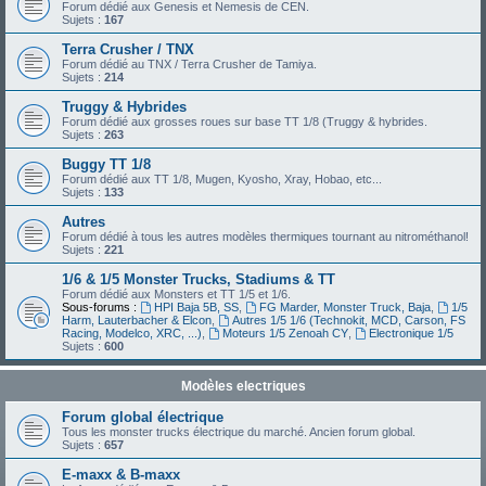
Forum dédié aux Genesis et Nemesis de CEN.
Sujets :
167
Terra Crusher / TNX
Forum dédié au TNX / Terra Crusher de Tamiya.
Sujets :
214
Truggy & Hybrides
Forum dédié aux grosses roues sur base TT 1/8 (Truggy & hybrides.
Sujets :
263
Buggy TT 1/8
Forum dédié aux TT 1/8, Mugen, Kyosho, Xray, Hobao, etc...
Sujets :
133
Autres
Forum dédié à tous les autres modèles thermiques tournant au nitrométhanol!
Sujets :
221
1/6 & 1/5 Monster Trucks, Stadiums & TT
Forum dédié aux Monsters et TT 1/5 et 1/6.
Sous-forums :
HPI Baja 5B, SS
,
FG Marder, Monster Truck, Baja
,
1/5
Harm, Lauterbacher & Elcon
,
Autres 1/5 1/6 (Technokit, MCD, Carson, FS
Racing, Modelco, XRC, ...)
,
Moteurs 1/5 Zenoah CY
,
Electronique 1/5
Sujets :
600
Modèles electriques
Forum global électrique
Tous les monster trucks électrique du marché. Ancien forum global.
Sujets :
657
E-maxx & B-maxx