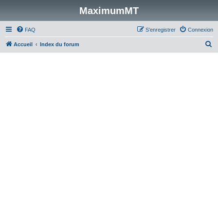
MaximumMT
FAQ
S’enregistrer
Connexion
R
Accueil
Index du forum
e
c
h
e
r
c
h
e
r