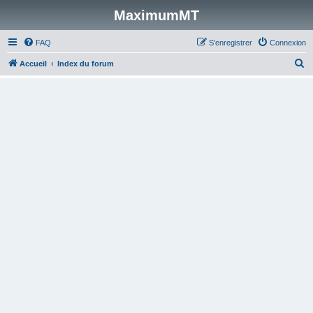
MaximumMT
FAQ
S’enregistrer
Connexion
R
Accueil
Index du forum
e
c
h
e
r
c
h
e
r