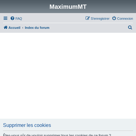
MaximumMT
FAQ
S’enregistrer
Connexion
R
Accueil
Index du forum
e
c
h
e
r
c
h
e
r
Supprimer les cookies
Êtes-vous sûr de vouloir supprimer tous les cookies de ce forum ?