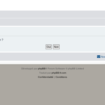
m ?
Nou
Développé par
phpBB
® Forum Software © phpBB Limited
Traduit par
phpBB-fr.com
Confidentialité
|
Conditions