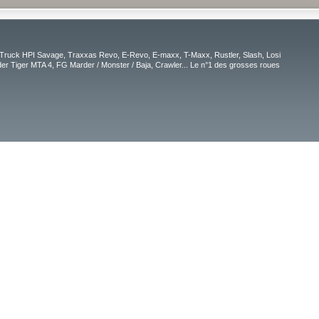
Truck HPI Savage, Traxxas Revo, E-Revo, E-maxx, T-Maxx, Rustler, Slash, Losi
r Tiger MTA 4, FG Marder / Monster / Baja, Crawler... Le n°1 des grosses roues