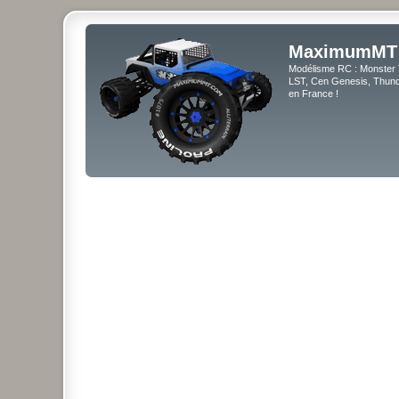
MaximumMT
Modélisme RC : Monster 
LST, Cen Genesis, Thunde
en France !