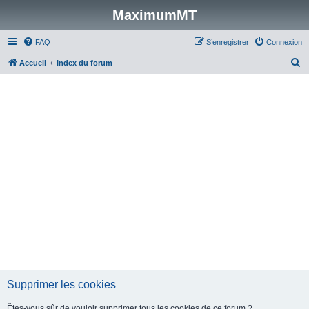
MaximumMT
FAQ
S’enregistrer
Connexion
R
Accueil
Index du forum
e
c
h
e
r
c
h
e
r
Supprimer les cookies
Êtes-vous sûr de vouloir supprimer tous les cookies de ce forum ?