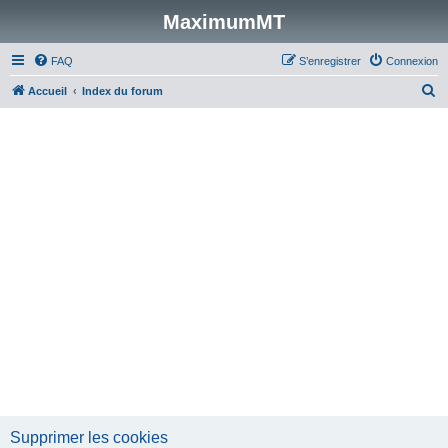
MaximumMT
FAQ
S’enregistrer
Connexion
R
Accueil
Index du forum
e
c
h
e
r
c
h
e
r
Supprimer les cookies