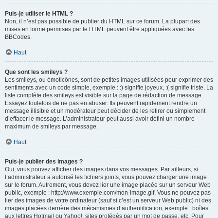
Puis-je utiliser le HTML ?
Non, il n’est pas possible de publier du HTML sur ce forum. La plupart des
mises en forme permises par le HTML peuvent être appliquées avec les
BBCodes.
Haut
Que sont les smileys ?
Les smileys, ou émoticônes, sont de petites images utilisées pour exprimer des
sentiments avec un code simple, exemple : :) signifie joyeux, :( signifie triste. La
liste complète des smileys est visible sur la page de rédaction de message.
Essayez toutefois de ne pas en abuser. Ils peuvent rapidement rendre un
message illisible et un modérateur peut décider de les retirer ou simplement
d’effacer le message. L’administrateur peut aussi avoir défini un nombre
maximum de smileys par message.
Haut
Puis-je publier des images ?
Oui, vous pouvez afficher des images dans vos messages. Par ailleurs, si
l’administrateur a autorisé les fichiers joints, vous pouvez charger une image
sur le forum. Autrement, vous devez lier une image placée sur un serveur Web
public, exemple : http://www.exemple.com/mon-image.gif. Vous ne pouvez pas
lier des images de votre ordinateur (sauf si c’est un serveur Web public) ni des
images placées derrière des mécanismes d’authentification, exemple : boîtes
aux lettres Hotmail ou Yahoo!, sites protégés par un mot de passe, etc. Pour