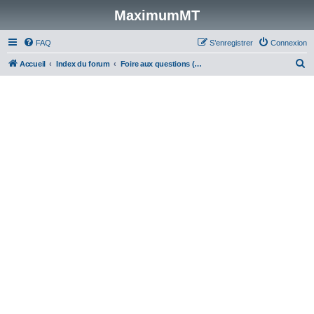
MaximumMT
FAQ
S’enregistrer
Connexion
R
Accueil
Index du forum
Foire aux questions (Questions posées fréquemment)
e
c
h
e
r
c
h
e
r