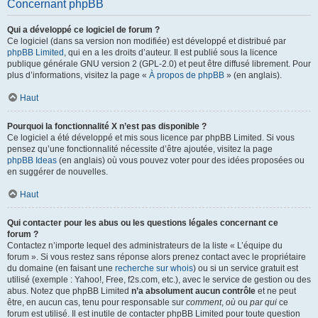
Concernant phpBB
Qui a développé ce logiciel de forum ?
Ce logiciel (dans sa version non modifiée) est développé et distribué par
phpBB Limited
, qui en a les droits d’auteur. Il est publié sous la licence
publique générale GNU version 2 (GPL-2.0) et peut être diffusé librement. Pour
plus d’informations, visitez la page «
À propos de phpBB
» (en anglais).
Haut
Pourquoi la fonctionnalité X n’est pas disponible ?
Ce logiciel a été développé et mis sous licence par phpBB Limited. Si vous
pensez qu’une fonctionnalité nécessite d’être ajoutée, visitez la page
phpBB Ideas
(en anglais) où vous pouvez voter pour des idées proposées ou
en suggérer de nouvelles.
Haut
Qui contacter pour les abus ou les questions légales concernant ce
forum ?
Contactez n’importe lequel des administrateurs de la liste « L’équipe du
forum ». Si vous restez sans réponse alors prenez contact avec le propriétaire
du domaine (en faisant une
recherche sur whois
) ou si un service gratuit est
utilisé (exemple : Yahoo!, Free, f2s.com, etc.), avec le service de gestion ou des
abus. Notez que phpBB Limited
n’a absolument aucun contrôle
et ne peut
être, en aucun cas, tenu pour responsable sur
comment
,
où
ou
par qui
ce
forum est utilisé. Il est inutile de contacter phpBB Limited pour toute question