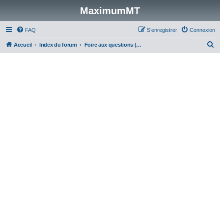
MaximumMT
FAQ
S’enregistrer
Connexion
R
Accueil
Index du forum
Foire aux questions (Questions posées fréquemment)
e
c
h
e
r
c
h
e
r