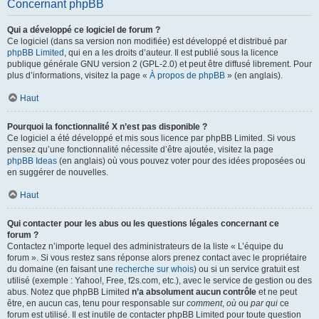
Concernant phpBB
Qui a développé ce logiciel de forum ?
Ce logiciel (dans sa version non modifiée) est développé et distribué par
phpBB Limited
, qui en a les droits d’auteur. Il est publié sous la licence
publique générale GNU version 2 (GPL-2.0) et peut être diffusé librement. Pour
plus d’informations, visitez la page «
À propos de phpBB
» (en anglais).
Haut
Pourquoi la fonctionnalité X n’est pas disponible ?
Ce logiciel a été développé et mis sous licence par phpBB Limited. Si vous
pensez qu’une fonctionnalité nécessite d’être ajoutée, visitez la page
phpBB Ideas
(en anglais) où vous pouvez voter pour des idées proposées ou
en suggérer de nouvelles.
Haut
Qui contacter pour les abus ou les questions légales concernant ce
forum ?
Contactez n’importe lequel des administrateurs de la liste « L’équipe du
forum ». Si vous restez sans réponse alors prenez contact avec le propriétaire
du domaine (en faisant une
recherche sur whois
) ou si un service gratuit est
utilisé (exemple : Yahoo!, Free, f2s.com, etc.), avec le service de gestion ou des
abus. Notez que phpBB Limited
n’a absolument aucun contrôle
et ne peut
être, en aucun cas, tenu pour responsable sur
comment
,
où
ou
par qui
ce
forum est utilisé. Il est inutile de contacter phpBB Limited pour toute question