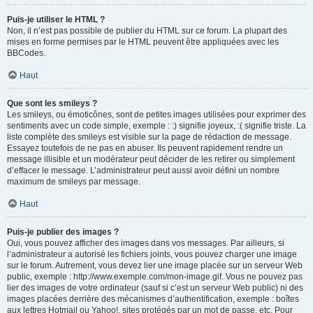
Puis-je utiliser le HTML ?
Non, il n’est pas possible de publier du HTML sur ce forum. La plupart des
mises en forme permises par le HTML peuvent être appliquées avec les
BBCodes.
Haut
Que sont les smileys ?
Les smileys, ou émoticônes, sont de petites images utilisées pour exprimer des
sentiments avec un code simple, exemple : :) signifie joyeux, :( signifie triste. La
liste complète des smileys est visible sur la page de rédaction de message.
Essayez toutefois de ne pas en abuser. Ils peuvent rapidement rendre un
message illisible et un modérateur peut décider de les retirer ou simplement
d’effacer le message. L’administrateur peut aussi avoir défini un nombre
maximum de smileys par message.
Haut
Puis-je publier des images ?
Oui, vous pouvez afficher des images dans vos messages. Par ailleurs, si
l’administrateur a autorisé les fichiers joints, vous pouvez charger une image
sur le forum. Autrement, vous devez lier une image placée sur un serveur Web
public, exemple : http://www.exemple.com/mon-image.gif. Vous ne pouvez pas
lier des images de votre ordinateur (sauf si c’est un serveur Web public) ni des
images placées derrière des mécanismes d’authentification, exemple : boîtes
aux lettres Hotmail ou Yahoo!, sites protégés par un mot de passe, etc. Pour