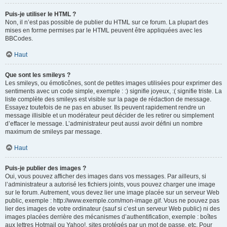
Puis-je utiliser le HTML ?
Non, il n’est pas possible de publier du HTML sur ce forum. La plupart des
mises en forme permises par le HTML peuvent être appliquées avec les
BBCodes.
Haut
Que sont les smileys ?
Les smileys, ou émoticônes, sont de petites images utilisées pour exprimer des
sentiments avec un code simple, exemple : :) signifie joyeux, :( signifie triste. La
liste complète des smileys est visible sur la page de rédaction de message.
Essayez toutefois de ne pas en abuser. Ils peuvent rapidement rendre un
message illisible et un modérateur peut décider de les retirer ou simplement
d’effacer le message. L’administrateur peut aussi avoir défini un nombre
maximum de smileys par message.
Haut
Puis-je publier des images ?
Oui, vous pouvez afficher des images dans vos messages. Par ailleurs, si
l’administrateur a autorisé les fichiers joints, vous pouvez charger une image
sur le forum. Autrement, vous devez lier une image placée sur un serveur Web
public, exemple : http://www.exemple.com/mon-image.gif. Vous ne pouvez pas
lier des images de votre ordinateur (sauf si c’est un serveur Web public) ni des
images placées derrière des mécanismes d’authentification, exemple : boîtes
aux lettres Hotmail ou Yahoo!, sites protégés par un mot de passe, etc. Pour