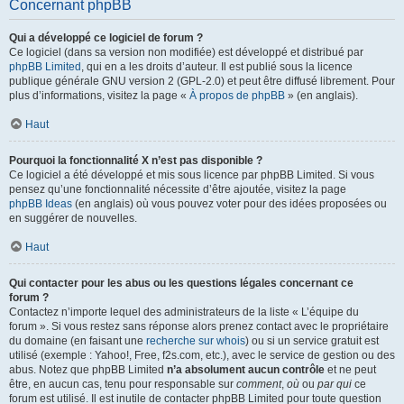
Concernant phpBB
Qui a développé ce logiciel de forum ?
Ce logiciel (dans sa version non modifiée) est développé et distribué par
phpBB Limited
, qui en a les droits d’auteur. Il est publié sous la licence
publique générale GNU version 2 (GPL-2.0) et peut être diffusé librement. Pour
plus d’informations, visitez la page «
À propos de phpBB
» (en anglais).
Haut
Pourquoi la fonctionnalité X n’est pas disponible ?
Ce logiciel a été développé et mis sous licence par phpBB Limited. Si vous
pensez qu’une fonctionnalité nécessite d’être ajoutée, visitez la page
phpBB Ideas
(en anglais) où vous pouvez voter pour des idées proposées ou
en suggérer de nouvelles.
Haut
Qui contacter pour les abus ou les questions légales concernant ce
forum ?
Contactez n’importe lequel des administrateurs de la liste « L’équipe du
forum ». Si vous restez sans réponse alors prenez contact avec le propriétaire
du domaine (en faisant une
recherche sur whois
) ou si un service gratuit est
utilisé (exemple : Yahoo!, Free, f2s.com, etc.), avec le service de gestion ou des
abus. Notez que phpBB Limited
n’a absolument aucun contrôle
et ne peut
être, en aucun cas, tenu pour responsable sur
comment
,
où
ou
par qui
ce
forum est utilisé. Il est inutile de contacter phpBB Limited pour toute question