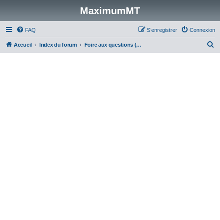
MaximumMT
FAQ
S’enregistrer
Connexion
R
Accueil
Index du forum
Foire aux questions (Questions posées fréquemment)
e
c
h
e
r
c
h
e
r