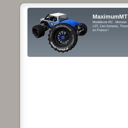
MaximumMT
Modélisme RC : Monster 
LST, Cen Genesis, Thunde
en France !