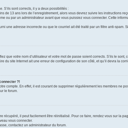
 S’ils sont corrects, il y a deux possibilités :
ins de 13 ans lors de l’enregistrement, alors vous devrez suivre les instructions r
me ou par un administrateur avant que vous puissiez vous connecter. Cette informat
rni une adresse incorrecte ou que le courriel ait été traité par un filtre anti-spam. S
iez que votre nom d’utilisateur et votre mot de passe soient corrects. S’ils le sont,
e du site Internet ait une erreur de configuration de son côté, et qu’il devra la corri
 connecter ?!
votre compte. En effet, il est courant de supprimer régulièrement les membres ne pos
ur le forum.
 récupéré, il peut facilement être réinitialisé. Pour ce faire, rendez vous sur la p
uveau vous connecter.
passe, contactez un administrateur du forum.