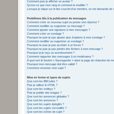
Comment puis-je afficher un avatar ?
Qu’est-ce que mon rang et comment le modifier ?
Lorsque je clique sur le lien
courriel
d’un membre, on me demande de m
Problèmes liés à la publication de messages
Comment créer un nouveau sujet ou poster une réponse ?
Comment modifier ou supprimer un message ?
Comment ajouter une signature à mes messages ?
Comment créer un sondage ?
Pourquoi ne puis-je pas ajouter plus d’options à mon sondage ?
Comment modifier ou supprimer un sondage ?
Pourquoi ne puis-je pas accéder à un forum ?
Pourquoi ne puis-je pas joindre des fichiers à mon message ?
Pourquoi ai-je reçu un avertissement ?
Comment rapporter des messages à un modérateur ?
À quoi sert le bouton « Sauvegarder » dans la page de rédaction de 
Pourquoi mon message doit être validé ?
Comment remonter mon sujet ?
Mise en forme et types de sujets
Que sont les BBCodes ?
Puis-je utiliser le HTML ?
Que sont les smileys ?
Puis-je publier des images ?
Que sont les annonces globales ?
Que sont les annonces ?
Que sont les sujets épinglés ?
Que sont les sujets verrouillés ?
Que sont les icônes de sujet ?