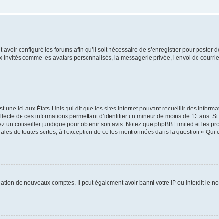
t avoir configuré les forums afin qu’il soit nécessaire de s’enregistrer pour poster
x invités comme les avatars personnalisés, la messagerie privée, l’envoi de courri
t une loi aux États-Unis qui dit que les sites Internet pouvant recueillir des infor
ollecte de ces informations permettant d’identifier un mineur de moins de 13 ans. S
tez un conseiller juridique pour obtenir son avis. Notez que phpBB Limited et les pr
gales de toutes sortes, à l’exception de celles mentionnées dans la question « Qui
réation de nouveaux comptes. Il peut également avoir banni votre IP ou interdit le no