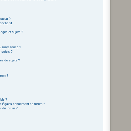
sultat ?
anche ?!
ages et sujets ?
a surveillance ?
 sujets ?
es de sujets ?
orum ?
ible ?
ns légales concernant ce forum ?
r du forum ?