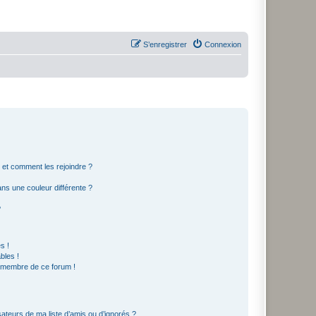
S’enregistrer
Connexion
s et comment les rejoindre ?
s une couleur différente ?
?
s !
bles !
n membre de ce forum !
ateurs de ma liste d’amis ou d’ignorés ?