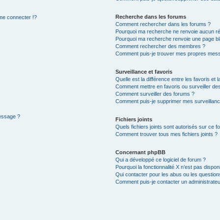
Recherche dans les forums
e connecter !?
Comment rechercher dans les forums ?
Pourquoi ma recherche ne renvoie aucun ré
Pourquoi ma recherche renvoie une page bl
Comment rechercher des membres ?
Comment puis-je trouver mes propres mess
Surveillance et favoris
Quelle est la différence entre les favoris et l
Comment mettre en favoris ou surveiller des
Comment surveiller des forums ?
Comment puis-je supprimer mes surveillanc
message ?
Fichiers joints
Quels fichiers joints sont autorisés sur ce f
Comment trouver tous mes fichiers joints ?
Concernant phpBB
Qui a développé ce logiciel de forum ?
Pourquoi la fonctionnalité X n’est pas dispon
Qui contacter pour les abus ou les questio
Comment puis-je contacter un administrateu