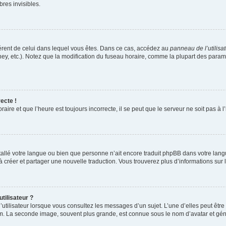
es invisibles.
ifférent de celui dans lequel vous êtes. Dans ce cas, accédez au
panneau de l’utilisa
ney, etc.). Notez que la modification du fuseau horaire, comme la plupart des para
ecte !
aire et que l’heure est toujours incorrecte, il se peut que le serveur ne soit pas à
installé votre langue ou bien que personne n’ait encore traduit phpBB dans votre l
s à créer et partager une nouvelle traduction. Vous trouverez plus d’informations sur l
tilisateur ?
utilisateur lorsque vous consultez les messages d’un sujet. L’une d’elles peut êtr
rum. La seconde image, souvent plus grande, est connue sous le nom d’avatar et 