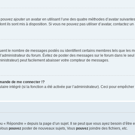
s pouvez ajouter un avatar en utilisant l’une des quatre méthodes d’avatar suivantes 
ont ils sont mis à disposition. Si vous ne pouvez pas utiliser d’avatar, contactez un
iquent le nombre de messages postés ou identifient certains membres tels que les 
ar l’administrateur du forum. Évitez de poster des messages sur le forum dans le seu
ministrateur) peut facilement abaisser votre compteur de messages.
mande de me connecter !?
re intégré (si la fonction a été activée par l’administrateur). Ceci pour empêcher l’u
 « Répondre » depuis la page d’un sujet. Il se peut que vous ayez besoin d’être e
: Vous
pouvez
poster de nouveaux sujets, Vous
pouvez
joindre des fichiers, etc.