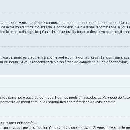
e connexion, vous ne resterez connecté que pendant une durée déterminée. Cela em
la case
Se souvenir de moi
lors de la connexion. Ce n’est pas recommandé si vous u
s cette case, cela signifie qu’un administrateur du forum a désactivé cette fonctionna
os paramètres d’authentification et votre connexion au forum. Ils fournissent aussi
teur du forum. Si vous rencontrez des problèmes de connexion ou de déconnexion, l
ockés dans notre base de données. Pour les modifier, accédez au
Panneau de l’util
 permettra de modifier tous les paramètres et préférences de votre compte.
s membres connectés ?
forum », vous trouverez l’option
Cacher mon statut en ligne
. Si vous activez cette o