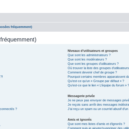
 posées fréquemment)
s fréquemment)
Niveaux d’utilisateurs et groupes
Que sont les administrateurs ?
Que sont les modérateurs ?
Que sont les groupes d’utilisateurs ?
Où trouver la liste des groupes d’utilisateur
Comment devenir chef de groupe ?
 ?!
Pourquoi certains membres apparaissent dan
Qu’est-ce qu’un « Groupe par défaut » ?
Qu’est-ce que le lien « L’équipe du forum » 
Messagerie privée
Je ne peux pas envoyer de messages privé
Je reçois sans arrêt des messages indésira
 connectés ?
J’ai reçu un spam ou un courriel abusif d’u
Amis et ignorés
Que sont mes listes d’amis et d’ignorés ?
?
Comment puis-je ajouter/supprimer des utilis