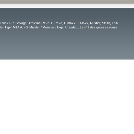
Truck HPI Savage, Traxxas Revo, E-Revo, E-maxx, T-Maxx, Rustler, Slash, Losi
r Tiger MTA 4, FG Marder / Monster / Baja, Crawler... Le n°1 des grosses roues