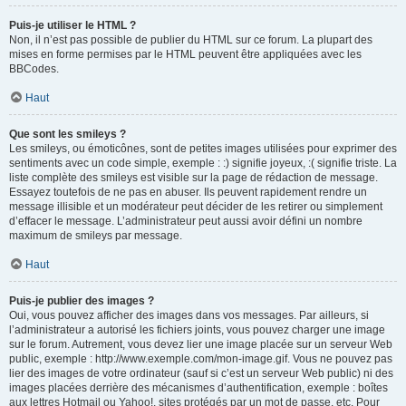
Puis-je utiliser le HTML ?
Non, il n’est pas possible de publier du HTML sur ce forum. La plupart des
mises en forme permises par le HTML peuvent être appliquées avec les
BBCodes.
Haut
Que sont les smileys ?
Les smileys, ou émoticônes, sont de petites images utilisées pour exprimer des
sentiments avec un code simple, exemple : :) signifie joyeux, :( signifie triste. La
liste complète des smileys est visible sur la page de rédaction de message.
Essayez toutefois de ne pas en abuser. Ils peuvent rapidement rendre un
message illisible et un modérateur peut décider de les retirer ou simplement
d’effacer le message. L’administrateur peut aussi avoir défini un nombre
maximum de smileys par message.
Haut
Puis-je publier des images ?
Oui, vous pouvez afficher des images dans vos messages. Par ailleurs, si
l’administrateur a autorisé les fichiers joints, vous pouvez charger une image
sur le forum. Autrement, vous devez lier une image placée sur un serveur Web
public, exemple : http://www.exemple.com/mon-image.gif. Vous ne pouvez pas
lier des images de votre ordinateur (sauf si c’est un serveur Web public) ni des
images placées derrière des mécanismes d’authentification, exemple : boîtes
aux lettres Hotmail ou Yahoo!, sites protégés par un mot de passe, etc. Pour