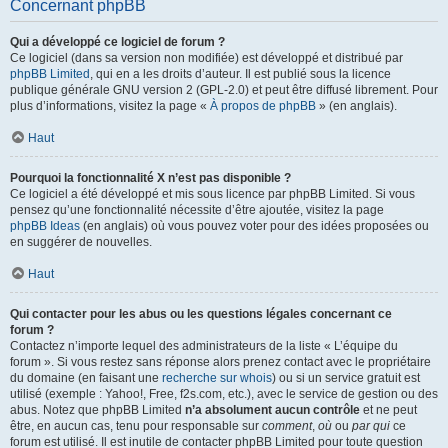
Concernant phpBB
Qui a développé ce logiciel de forum ?
Ce logiciel (dans sa version non modifiée) est développé et distribué par
phpBB Limited
, qui en a les droits d’auteur. Il est publié sous la licence
publique générale GNU version 2 (GPL-2.0) et peut être diffusé librement. Pour
plus d’informations, visitez la page «
À propos de phpBB
» (en anglais).
Haut
Pourquoi la fonctionnalité X n’est pas disponible ?
Ce logiciel a été développé et mis sous licence par phpBB Limited. Si vous
pensez qu’une fonctionnalité nécessite d’être ajoutée, visitez la page
phpBB Ideas
(en anglais) où vous pouvez voter pour des idées proposées ou
en suggérer de nouvelles.
Haut
Qui contacter pour les abus ou les questions légales concernant ce
forum ?
Contactez n’importe lequel des administrateurs de la liste « L’équipe du
forum ». Si vous restez sans réponse alors prenez contact avec le propriétaire
du domaine (en faisant une
recherche sur whois
) ou si un service gratuit est
utilisé (exemple : Yahoo!, Free, f2s.com, etc.), avec le service de gestion ou des
abus. Notez que phpBB Limited
n’a absolument aucun contrôle
et ne peut
être, en aucun cas, tenu pour responsable sur
comment
,
où
ou
par qui
ce
forum est utilisé. Il est inutile de contacter phpBB Limited pour toute question