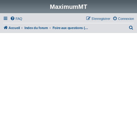
MaximumMT
FAQ
S’enregistrer
Connexion
R
Accueil
Index du forum
Foire aux questions (Questions posées fréquemment)
e
c
h
e
r
c
h
e
r