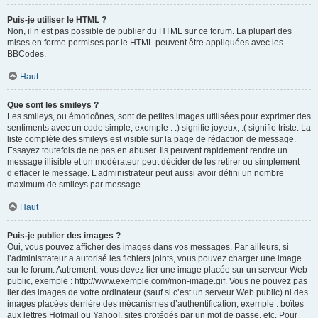
Puis-je utiliser le HTML ?
Non, il n’est pas possible de publier du HTML sur ce forum. La plupart des
mises en forme permises par le HTML peuvent être appliquées avec les
BBCodes.
Haut
Que sont les smileys ?
Les smileys, ou émoticônes, sont de petites images utilisées pour exprimer des
sentiments avec un code simple, exemple : :) signifie joyeux, :( signifie triste. La
liste complète des smileys est visible sur la page de rédaction de message.
Essayez toutefois de ne pas en abuser. Ils peuvent rapidement rendre un
message illisible et un modérateur peut décider de les retirer ou simplement
d’effacer le message. L’administrateur peut aussi avoir défini un nombre
maximum de smileys par message.
Haut
Puis-je publier des images ?
Oui, vous pouvez afficher des images dans vos messages. Par ailleurs, si
l’administrateur a autorisé les fichiers joints, vous pouvez charger une image
sur le forum. Autrement, vous devez lier une image placée sur un serveur Web
public, exemple : http://www.exemple.com/mon-image.gif. Vous ne pouvez pas
lier des images de votre ordinateur (sauf si c’est un serveur Web public) ni des
images placées derrière des mécanismes d’authentification, exemple : boîtes
aux lettres Hotmail ou Yahoo!, sites protégés par un mot de passe, etc. Pour