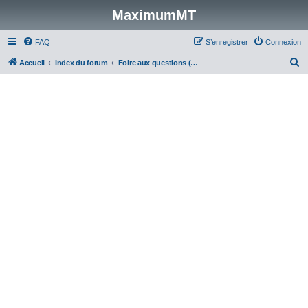
MaximumMT
FAQ
S’enregistrer
Connexion
R
Accueil
Index du forum
Foire aux questions (Questions posées fréquemment)
e
c
h
e
r
c
h
e
r