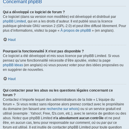
Concernant phpBB
Qui a développé ce logiciel de forum ?
Ce logiciel (dans sa version non modifiée) est développé et distribué par
phpBB Limited
, qui en a les droits d’auteur. Il est publié sous la licence
publique générale GNU version 2 (GPL-2.0) et peut être diffusé librement. Pour
plus d’informations, visitez la page «
À propos de phpBB
» (en anglais).
Haut
Pourquoi la fonctionnalité X n’est pas disponible ?
Ce logiciel a été développé et mis sous licence par phpBB Limited. Si vous
pensez qu’une fonctionnalité nécessite d’être ajoutée, visitez la page
phpBB Ideas
(en anglais) où vous pouvez voter pour des idées proposées ou
en suggérer de nouvelles.
Haut
Qui contacter pour les abus ou les questions légales concernant ce
forum ?
Contactez n’importe lequel des administrateurs de la liste « L’équipe du
forum ». Si vous restez sans réponse alors prenez contact avec le propriétaire
du domaine (en faisant une
recherche sur whois
) ou si un service gratuit est
utilisé (exemple : Yahoo!, Free, f2s.com, etc.), avec le service de gestion ou des
abus. Notez que phpBB Limited
n’a absolument aucun contrôle
et ne peut
être, en aucun cas, tenu pour responsable sur
comment
,
où
ou
par qui
ce
forum est utilisé. Il est inutile de contacter phpBB Limited pour toute question