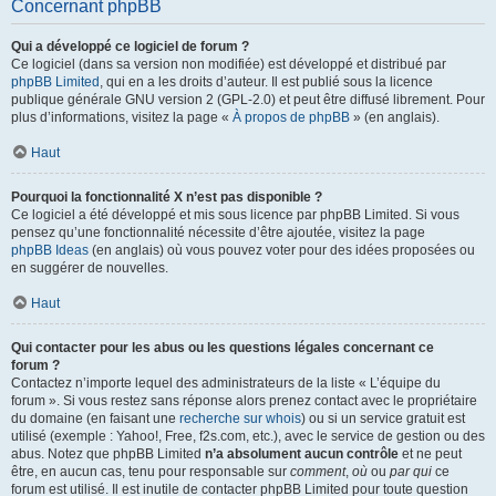
Concernant phpBB
Qui a développé ce logiciel de forum ?
Ce logiciel (dans sa version non modifiée) est développé et distribué par
phpBB Limited
, qui en a les droits d’auteur. Il est publié sous la licence
publique générale GNU version 2 (GPL-2.0) et peut être diffusé librement. Pour
plus d’informations, visitez la page «
À propos de phpBB
» (en anglais).
Haut
Pourquoi la fonctionnalité X n’est pas disponible ?
Ce logiciel a été développé et mis sous licence par phpBB Limited. Si vous
pensez qu’une fonctionnalité nécessite d’être ajoutée, visitez la page
phpBB Ideas
(en anglais) où vous pouvez voter pour des idées proposées ou
en suggérer de nouvelles.
Haut
Qui contacter pour les abus ou les questions légales concernant ce
forum ?
Contactez n’importe lequel des administrateurs de la liste « L’équipe du
forum ». Si vous restez sans réponse alors prenez contact avec le propriétaire
du domaine (en faisant une
recherche sur whois
) ou si un service gratuit est
utilisé (exemple : Yahoo!, Free, f2s.com, etc.), avec le service de gestion ou des
abus. Notez que phpBB Limited
n’a absolument aucun contrôle
et ne peut
être, en aucun cas, tenu pour responsable sur
comment
,
où
ou
par qui
ce
forum est utilisé. Il est inutile de contacter phpBB Limited pour toute question