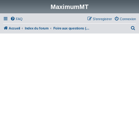
MaximumMT
FAQ
S’enregistrer
Connexion
R
Accueil
Index du forum
Foire aux questions (Questions posées fréquemment)
e
c
h
e
r
c
h
e
r