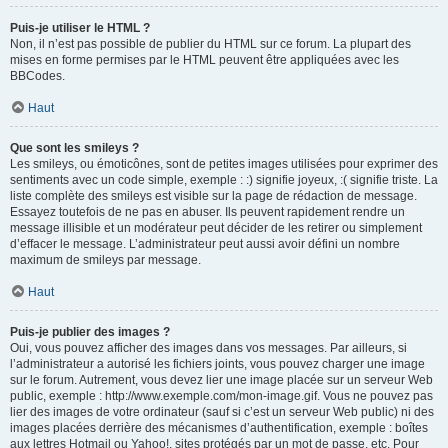
Puis-je utiliser le HTML ?
Non, il n’est pas possible de publier du HTML sur ce forum. La plupart des
mises en forme permises par le HTML peuvent être appliquées avec les
BBCodes.
Haut
Que sont les smileys ?
Les smileys, ou émoticônes, sont de petites images utilisées pour exprimer des
sentiments avec un code simple, exemple : :) signifie joyeux, :( signifie triste. La
liste complète des smileys est visible sur la page de rédaction de message.
Essayez toutefois de ne pas en abuser. Ils peuvent rapidement rendre un
message illisible et un modérateur peut décider de les retirer ou simplement
d’effacer le message. L’administrateur peut aussi avoir défini un nombre
maximum de smileys par message.
Haut
Puis-je publier des images ?
Oui, vous pouvez afficher des images dans vos messages. Par ailleurs, si
l’administrateur a autorisé les fichiers joints, vous pouvez charger une image
sur le forum. Autrement, vous devez lier une image placée sur un serveur Web
public, exemple : http://www.exemple.com/mon-image.gif. Vous ne pouvez pas
lier des images de votre ordinateur (sauf si c’est un serveur Web public) ni des
images placées derrière des mécanismes d’authentification, exemple : boîtes
aux lettres Hotmail ou Yahoo!, sites protégés par un mot de passe, etc. Pour