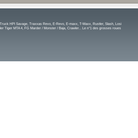
Truck HPI Savage, Traxxas Revo, E-Revo, E-maxx, T-Maxx, Rustler, Slash, Losi
r Tiger MTA 4, FG Marder / Monster / Baja, Crawler... Le n°1 des grosses roues