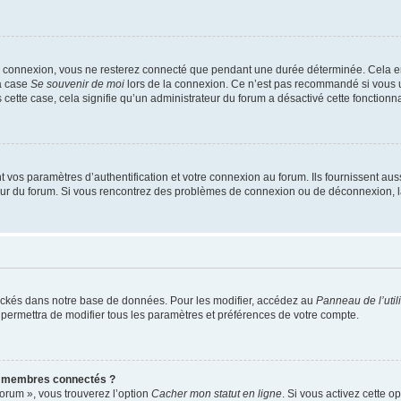
e connexion, vous ne resterez connecté que pendant une durée déterminée. Cela em
la case
Se souvenir de moi
lors de la connexion. Ce n’est pas recommandé si vous u
s cette case, cela signifie qu’un administrateur du forum a désactivé cette fonctionna
os paramètres d’authentification et votre connexion au forum. Ils fournissent aussi
teur du forum. Si vous rencontrez des problèmes de connexion ou de déconnexion, l
ockés dans notre base de données. Pour les modifier, accédez au
Panneau de l’util
 permettra de modifier tous les paramètres et préférences de votre compte.
s membres connectés ?
forum », vous trouverez l’option
Cacher mon statut en ligne
. Si vous activez cette o