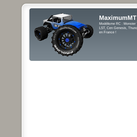
MaximumMT
Modélisme RC : Monster 
LST, Cen Genesis, Thunde
en France !