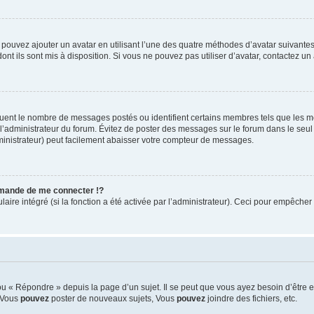
s pouvez ajouter un avatar en utilisant l’une des quatre méthodes d’avatar suivantes 
ont ils sont mis à disposition. Si vous ne pouvez pas utiliser d’avatar, contactez un
iquent le nombre de messages postés ou identifient certains membres tels que les 
ar l’administrateur du forum. Évitez de poster des messages sur le forum dans le seu
ministrateur) peut facilement abaisser votre compteur de messages.
mande de me connecter !?
re intégré (si la fonction a été activée par l’administrateur). Ceci pour empêcher l’u
 « Répondre » depuis la page d’un sujet. Il se peut que vous ayez besoin d’être e
: Vous
pouvez
poster de nouveaux sujets, Vous
pouvez
joindre des fichiers, etc.