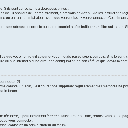
 S’ils sont corrects, il y a deux possibilités :
ins de 13 ans lors de l’enregistrement, alors vous devrez suivre les instructions r
me ou par un administrateur avant que vous puissiez vous connecter. Cette informat
rni une adresse incorrecte ou que le courriel ait été traité par un filtre anti-spam. S
iez que votre nom d’utilisateur et votre mot de passe soient corrects. S’ils le sont,
e du site Internet ait une erreur de configuration de son côté, et qu’il devra la corri
 connecter ?!
votre compte. En effet, il est courant de supprimer régulièrement les membres ne pos
ur le forum.
 récupéré, il peut facilement être réinitialisé. Pour ce faire, rendez vous sur la p
uveau vous connecter.
passe, contactez un administrateur du forum.