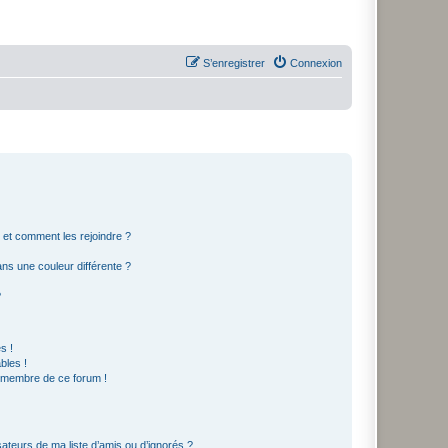
S’enregistrer
Connexion
s et comment les rejoindre ?
s une couleur différente ?
?
s !
bles !
n membre de ce forum !
ateurs de ma liste d’amis ou d’ignorés ?