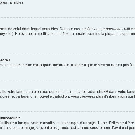
es invisibles.
ifférent de celui dans lequel vous êtes. Dans ce cas, accédez au
panneau de l’utilisa
ney, etc.). Notez que la modification du fuseau horaire, comme la plupart des para
ecte !
aire et que l’heure est toujours incorrecte, il se peut que le serveur ne soit pas à
installé votre langue ou bien que personne n’ait encore traduit phpBB dans votre l
s à créer et partager une nouvelle traduction. Vous trouverez plus d’informations sur l
tilisateur ?
utilisateur lorsque vous consultez les messages d’un sujet. L’une d’elles peut êtr
rum. La seconde image, souvent plus grande, est connue sous le nom d’avatar et 