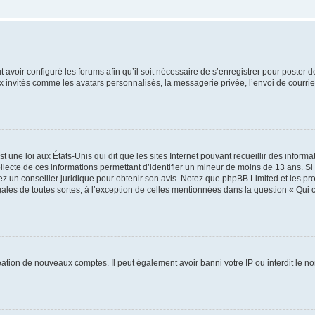
t avoir configuré les forums afin qu’il soit nécessaire de s’enregistrer pour poster
x invités comme les avatars personnalisés, la messagerie privée, l’envoi de courri
t une loi aux États-Unis qui dit que les sites Internet pouvant recueillir des infor
ollecte de ces informations permettant d’identifier un mineur de moins de 13 ans. S
tez un conseiller juridique pour obtenir son avis. Notez que phpBB Limited et les pr
gales de toutes sortes, à l’exception de celles mentionnées dans la question « Qui
réation de nouveaux comptes. Il peut également avoir banni votre IP ou interdit le no