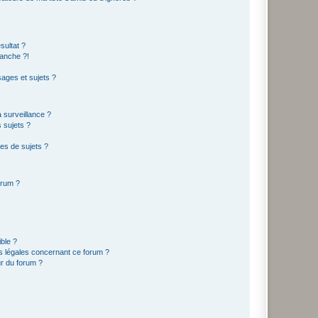
sultat ?
anche ?!
ages et sujets ?
a surveillance ?
 sujets ?
es de sujets ?
orum ?
ible ?
ns légales concernant ce forum ?
r du forum ?