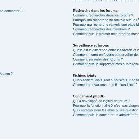
Recherche dans les forums
e connecter !?
Comment rechercher dans les forums ?
Pourquoi ma recherche ne renvoie aucun ré
Pourquoi ma recherche renvoie une page bl
Comment rechercher des membres ?
Comment puis-je trouver mes propres mess
Surveillance et favoris
Quelle est la différence entre les favoris et l
Comment mettre en favoris ou surveiller des
Comment surveiller des forums ?
Comment puis-je supprimer mes surveillanc
message ?
Fichiers joints
Quels fichiers joints sont autorisés sur ce f
Comment trouver tous mes fichiers joints ?
Concernant phpBB
Qui a développé ce logiciel de forum ?
Pourquoi la fonctionnalité X n’est pas dispon
Qui contacter pour les abus ou les questio
Comment puis-je contacter un administrateu