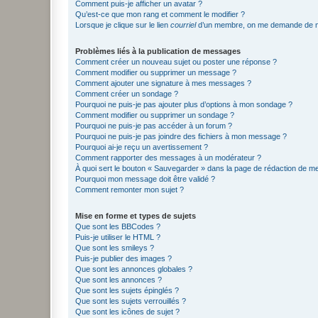
Comment puis-je afficher un avatar ?
Qu’est-ce que mon rang et comment le modifier ?
Lorsque je clique sur le lien
courriel
d’un membre, on me demande de m
Problèmes liés à la publication de messages
Comment créer un nouveau sujet ou poster une réponse ?
Comment modifier ou supprimer un message ?
Comment ajouter une signature à mes messages ?
Comment créer un sondage ?
Pourquoi ne puis-je pas ajouter plus d’options à mon sondage ?
Comment modifier ou supprimer un sondage ?
Pourquoi ne puis-je pas accéder à un forum ?
Pourquoi ne puis-je pas joindre des fichiers à mon message ?
Pourquoi ai-je reçu un avertissement ?
Comment rapporter des messages à un modérateur ?
À quoi sert le bouton « Sauvegarder » dans la page de rédaction de 
Pourquoi mon message doit être validé ?
Comment remonter mon sujet ?
Mise en forme et types de sujets
Que sont les BBCodes ?
Puis-je utiliser le HTML ?
Que sont les smileys ?
Puis-je publier des images ?
Que sont les annonces globales ?
Que sont les annonces ?
Que sont les sujets épinglés ?
Que sont les sujets verrouillés ?
Que sont les icônes de sujet ?