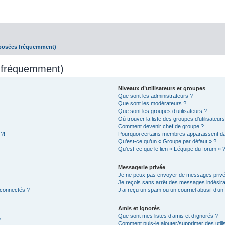
 posées fréquemment)
s fréquemment)
Niveaux d’utilisateurs et groupes
Que sont les administrateurs ?
Que sont les modérateurs ?
Que sont les groupes d’utilisateurs ?
Où trouver la liste des groupes d’utilisateur
Comment devenir chef de groupe ?
 ?!
Pourquoi certains membres apparaissent dan
Qu’est-ce qu’un « Groupe par défaut » ?
Qu’est-ce que le lien « L’équipe du forum » 
Messagerie privée
Je ne peux pas envoyer de messages privé
Je reçois sans arrêt des messages indésira
 connectés ?
J’ai reçu un spam ou un courriel abusif d’u
Amis et ignorés
Que sont mes listes d’amis et d’ignorés ?
?
Comment puis-je ajouter/supprimer des utilis