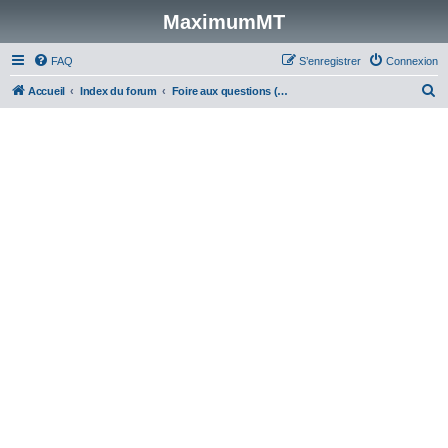
MaximumMT
FAQ
S’enregistrer
Connexion
R
Accueil
Index du forum
Foire aux questions (Questions posées fréquemment)
e
c
h
e
r
c
h
e
r