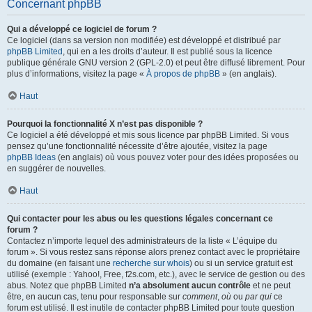
Concernant phpBB
Qui a développé ce logiciel de forum ?
Ce logiciel (dans sa version non modifiée) est développé et distribué par
phpBB Limited
, qui en a les droits d’auteur. Il est publié sous la licence
publique générale GNU version 2 (GPL-2.0) et peut être diffusé librement. Pour
plus d’informations, visitez la page «
À propos de phpBB
» (en anglais).
Haut
Pourquoi la fonctionnalité X n’est pas disponible ?
Ce logiciel a été développé et mis sous licence par phpBB Limited. Si vous
pensez qu’une fonctionnalité nécessite d’être ajoutée, visitez la page
phpBB Ideas
(en anglais) où vous pouvez voter pour des idées proposées ou
en suggérer de nouvelles.
Haut
Qui contacter pour les abus ou les questions légales concernant ce
forum ?
Contactez n’importe lequel des administrateurs de la liste « L’équipe du
forum ». Si vous restez sans réponse alors prenez contact avec le propriétaire
du domaine (en faisant une
recherche sur whois
) ou si un service gratuit est
utilisé (exemple : Yahoo!, Free, f2s.com, etc.), avec le service de gestion ou des
abus. Notez que phpBB Limited
n’a absolument aucun contrôle
et ne peut
être, en aucun cas, tenu pour responsable sur
comment
,
où
ou
par qui
ce
forum est utilisé. Il est inutile de contacter phpBB Limited pour toute question