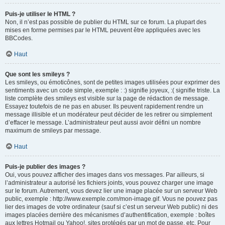
Puis-je utiliser le HTML ?
Non, il n’est pas possible de publier du HTML sur ce forum. La plupart des
mises en forme permises par le HTML peuvent être appliquées avec les
BBCodes.
Haut
Que sont les smileys ?
Les smileys, ou émoticônes, sont de petites images utilisées pour exprimer des
sentiments avec un code simple, exemple : :) signifie joyeux, :( signifie triste. La
liste complète des smileys est visible sur la page de rédaction de message.
Essayez toutefois de ne pas en abuser. Ils peuvent rapidement rendre un
message illisible et un modérateur peut décider de les retirer ou simplement
d’effacer le message. L’administrateur peut aussi avoir défini un nombre
maximum de smileys par message.
Haut
Puis-je publier des images ?
Oui, vous pouvez afficher des images dans vos messages. Par ailleurs, si
l’administrateur a autorisé les fichiers joints, vous pouvez charger une image
sur le forum. Autrement, vous devez lier une image placée sur un serveur Web
public, exemple : http://www.exemple.com/mon-image.gif. Vous ne pouvez pas
lier des images de votre ordinateur (sauf si c’est un serveur Web public) ni des
images placées derrière des mécanismes d’authentification, exemple : boîtes
aux lettres Hotmail ou Yahoo!, sites protégés par un mot de passe, etc. Pour