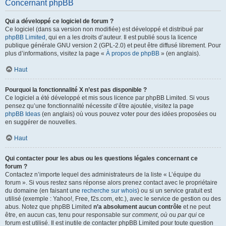
Concernant phpBB
Qui a développé ce logiciel de forum ?
Ce logiciel (dans sa version non modifiée) est développé et distribué par
phpBB Limited
, qui en a les droits d’auteur. Il est publié sous la licence
publique générale GNU version 2 (GPL-2.0) et peut être diffusé librement. Pour
plus d’informations, visitez la page «
À propos de phpBB
» (en anglais).
Haut
Pourquoi la fonctionnalité X n’est pas disponible ?
Ce logiciel a été développé et mis sous licence par phpBB Limited. Si vous
pensez qu’une fonctionnalité nécessite d’être ajoutée, visitez la page
phpBB Ideas
(en anglais) où vous pouvez voter pour des idées proposées ou
en suggérer de nouvelles.
Haut
Qui contacter pour les abus ou les questions légales concernant ce
forum ?
Contactez n’importe lequel des administrateurs de la liste « L’équipe du
forum ». Si vous restez sans réponse alors prenez contact avec le propriétaire
du domaine (en faisant une
recherche sur whois
) ou si un service gratuit est
utilisé (exemple : Yahoo!, Free, f2s.com, etc.), avec le service de gestion ou des
abus. Notez que phpBB Limited
n’a absolument aucun contrôle
et ne peut
être, en aucun cas, tenu pour responsable sur
comment
,
où
ou
par qui
ce
forum est utilisé. Il est inutile de contacter phpBB Limited pour toute question