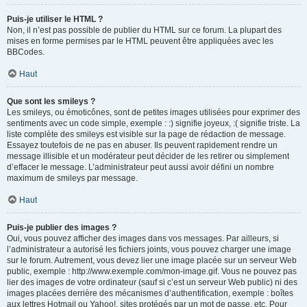
Puis-je utiliser le HTML ?
Non, il n’est pas possible de publier du HTML sur ce forum. La plupart des
mises en forme permises par le HTML peuvent être appliquées avec les
BBCodes.
Haut
Que sont les smileys ?
Les smileys, ou émoticônes, sont de petites images utilisées pour exprimer des
sentiments avec un code simple, exemple : :) signifie joyeux, :( signifie triste. La
liste complète des smileys est visible sur la page de rédaction de message.
Essayez toutefois de ne pas en abuser. Ils peuvent rapidement rendre un
message illisible et un modérateur peut décider de les retirer ou simplement
d’effacer le message. L’administrateur peut aussi avoir défini un nombre
maximum de smileys par message.
Haut
Puis-je publier des images ?
Oui, vous pouvez afficher des images dans vos messages. Par ailleurs, si
l’administrateur a autorisé les fichiers joints, vous pouvez charger une image
sur le forum. Autrement, vous devez lier une image placée sur un serveur Web
public, exemple : http://www.exemple.com/mon-image.gif. Vous ne pouvez pas
lier des images de votre ordinateur (sauf si c’est un serveur Web public) ni des
images placées derrière des mécanismes d’authentification, exemple : boîtes
aux lettres Hotmail ou Yahoo!, sites protégés par un mot de passe, etc. Pour