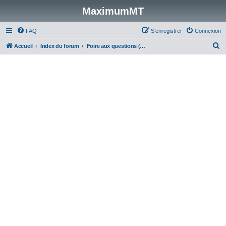
MaximumMT
FAQ
S’enregistrer
Connexion
R
Accueil
Index du forum
Foire aux questions (Questions posées fréquemment)
e
c
h
e
r
c
h
e
r