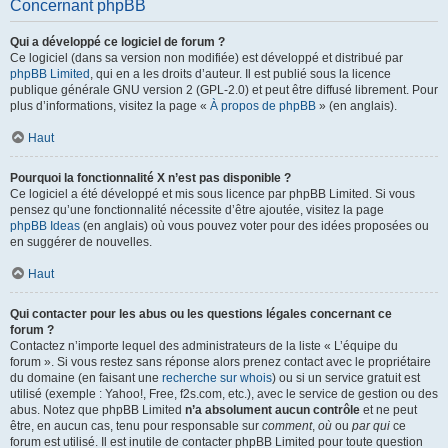
Concernant phpBB
Qui a développé ce logiciel de forum ?
Ce logiciel (dans sa version non modifiée) est développé et distribué par
phpBB Limited
, qui en a les droits d’auteur. Il est publié sous la licence
publique générale GNU version 2 (GPL-2.0) et peut être diffusé librement. Pour
plus d’informations, visitez la page «
À propos de phpBB
» (en anglais).
Haut
Pourquoi la fonctionnalité X n’est pas disponible ?
Ce logiciel a été développé et mis sous licence par phpBB Limited. Si vous
pensez qu’une fonctionnalité nécessite d’être ajoutée, visitez la page
phpBB Ideas
(en anglais) où vous pouvez voter pour des idées proposées ou
en suggérer de nouvelles.
Haut
Qui contacter pour les abus ou les questions légales concernant ce
forum ?
Contactez n’importe lequel des administrateurs de la liste « L’équipe du
forum ». Si vous restez sans réponse alors prenez contact avec le propriétaire
du domaine (en faisant une
recherche sur whois
) ou si un service gratuit est
utilisé (exemple : Yahoo!, Free, f2s.com, etc.), avec le service de gestion ou des
abus. Notez que phpBB Limited
n’a absolument aucun contrôle
et ne peut
être, en aucun cas, tenu pour responsable sur
comment
,
où
ou
par qui
ce
forum est utilisé. Il est inutile de contacter phpBB Limited pour toute question